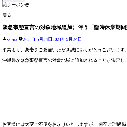
戻る
緊急事態宣言の対象地域追加に伴う「臨時休業期間
投
sabira
2021年5月24日
2021年5月24日
稿
平素より、
鳥壱
をご愛顧いただき誠にありがとうございます
者:
沖縄県が緊急事態宣言の対象地域に追加されることが決定し
お客様には大変ご不便をおかけいたしますが、 何卒ご理解