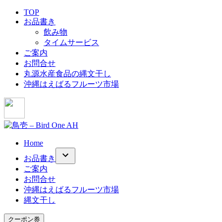
コ
TOP
お品書き
ン
飲み物
テ
タイムサービス
ン
ご案内
ツ
お問合せ
へ
丸源水産食品の縄文干し
ス
沖縄はえばるフルーツ市場
キ
ッ
プ
Home
お品書き
ご案内
お問合せ
沖縄はえばるフルーツ市場
縄文干し
クーポン券