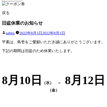
戻る
旧盆休業のお知らせ
投
sabira
2022年8月1日
2022年8月1日
稿
平素は、鳥壱をご愛顧いただき誠にありがとうございます。
者:
下記の期間は旧盆のため休業いたします。
8月10日
8月12日
（水） ～
（金）